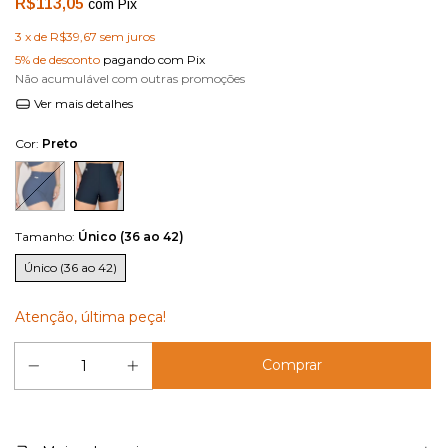
R$113,05
com
Pix
3
x de
R$39,67
sem juros
5% de desconto
pagando com Pix
Não acumulável com outras promoções
Ver mais detalhes
Cor:
Preto
Tamanho:
Único (36 ao 42)
Único (36 ao 42)
Atenção, última peça!