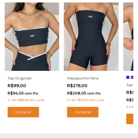
Macaquinho Nina
Top Originals
Top S
R$219,00
R$99,00
R$99
R$208,05
R$94,05
com
Pix
com
Pix
R$94
3
x
de
R$73,00
sem juros
3
x
de
R$33,00
sem juros
3
x
de
R
Comprar
Comprar
C