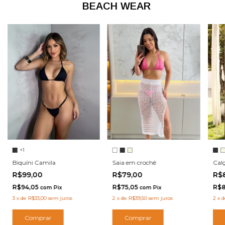
BEACH WEAR
+1
Saia em crochê
Biquíni Camila
Calç
R$79,00
R$99,00
R$
R$75,05
R$94,05
R$8
com
Pix
com
Pix
2
x
de
R$39,50
sem juros
3
x
de
R$33,00
sem juros
2
x
d
Comprar
Comprar