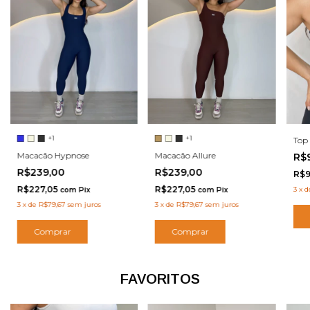
+1
+1
Top 
Macacão Hypnose
Macacão Allure
R$
R$239,00
R$239,00
R$9
R$227,05
R$227,05
3
x
d
com
Pix
com
Pix
3
x
de
R$79,67
sem juros
3
x
de
R$79,67
sem juros
Comprar
Comprar
FAVORITOS