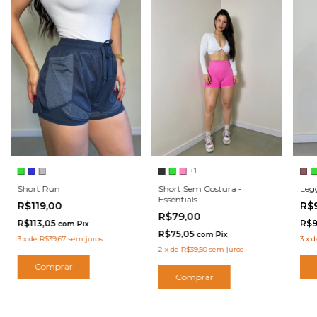
+1
Leg
Short Sem Costura -
Short Run
Essentials
R$
R$119,00
R$79,00
R$9
R$113,05
com
Pix
R$75,05
com
Pix
3
x
d
3
x
de
R$39,67
sem juros
2
x
de
R$39,50
sem juros
Comprar
Comprar