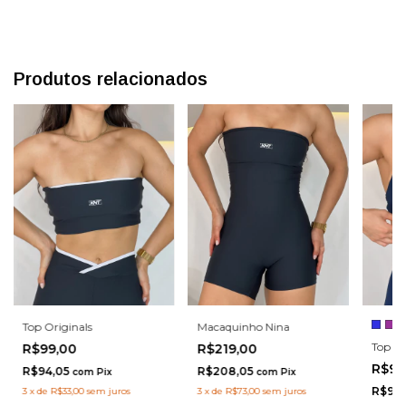
Produtos relacionados
Macaquinho Nina
Top Originals
Top S
R$219,00
R$99,00
R$99
R$208,05
R$94,05
com
Pix
com
Pix
R$94
3
x
de
R$73,00
sem juros
3
x
de
R$33,00
sem juros