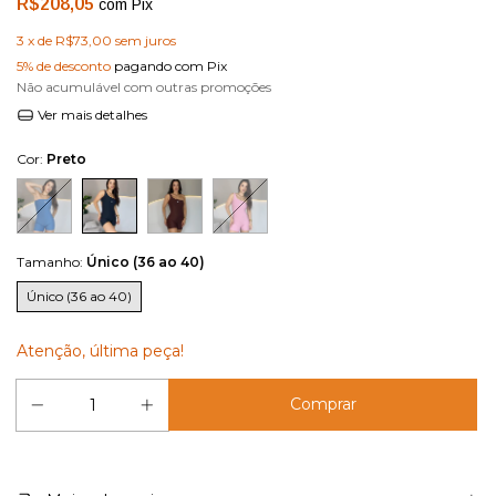
R$208,05
com
Pix
3
x de
R$73,00
sem juros
5% de desconto
pagando com Pix
Não acumulável com outras promoções
Ver mais detalhes
Cor:
Preto
Tamanho:
Único (36 ao 40)
Único (36 ao 40)
Atenção, última peça!