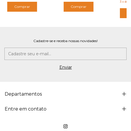
3
x
de
R
Comprar
Comprar
C
Cadastre-se e receba nossas novidades!
Departamentos
Entre em contato