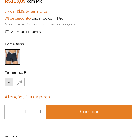
R$113,05
com
Pix
3
x de
R$39,67
sem juros
5% de desconto
pagando com Pix
Não acumulável com outras promoções
Ver mais detalhes
Cor:
Preto
Tamanho:
P
P
M
Atenção, última peça!