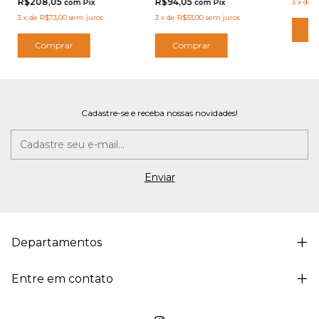
R$208,05
R$94,05
3
x
de
R
com
Pix
com
Pix
3
x
de
R$73,00
sem juros
3
x
de
R$33,00
sem juros
C
Comprar
Comprar
Cadastre-se e receba nossas novidades!
Departamentos
Entre em contato