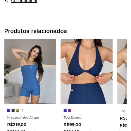
Compartilhar
Produtos relacionados
+1
Top Or
Macaquinho Allure
Top Sweet
R$99
R$219,00
R$99,00
R$94