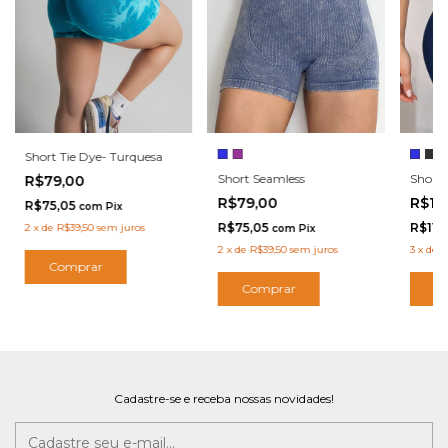
Short Tie Dye- Turquesa
Short Seamless
Short 
R$79,00
R$79,00
R$11
R$75,05
com
Pix
R$75,05
R$113
2
x
de
R$39,50
sem juros
com
Pix
2
x
de
R$39,50
sem juros
3
x
de
R
Comprar
Comprar
C
Cadastre-se e receba nossas novidades!