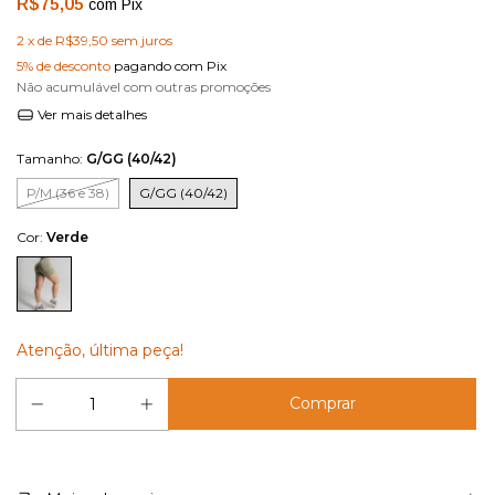
R$75,05
com
Pix
2
x de
R$39,50
sem juros
5% de desconto
pagando com Pix
Não acumulável com outras promoções
Ver mais detalhes
Tamanho:
G/GG (40/42)
P/M (36 e 38)
G/GG (40/42)
Cor:
Verde
Atenção, última peça!