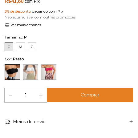
R$41,80
com
Pix
5% de desconto
pagando com Pix
Não acumulável com outras promoções
Ver mais detalhes
Tamanho:
P
P
M
G
Cor:
Preto
Meios de envio