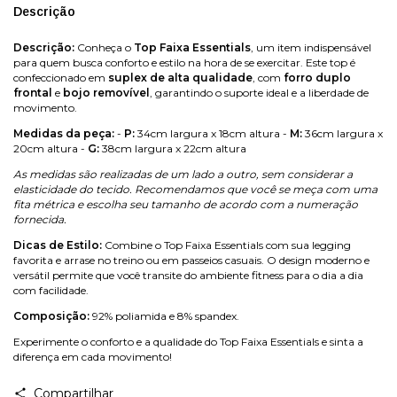
Descrição
Descrição:
Conheça o
Top Faixa Essentials
, um item indispensável
para quem busca conforto e estilo na hora de se exercitar. Este top é
confeccionado em
suplex de alta qualidade
, com
forro duplo
frontal
e
bojo removível
, garantindo o suporte ideal e a liberdade de
movimento.
Medidas da peça:
-
P:
34cm largura x 18cm altura -
M:
36cm largura x
20cm altura -
G:
38cm largura x 22cm altura
As medidas são realizadas de um lado a outro, sem considerar a
elasticidade do tecido. Recomendamos que você se meça com uma
fita métrica e escolha seu tamanho de acordo com a numeração
fornecida.
Dicas de Estilo:
Combine o Top Faixa Essentials com sua legging
favorita e arrase no treino ou em passeios casuais. O design moderno e
versátil permite que você transite do ambiente fitness para o dia a dia
com facilidade.
Composição:
92% poliamida e 8% spandex.
Experimente o conforto e a qualidade do Top Faixa Essentials e sinta a
diferença em cada movimento!
Compartilhar