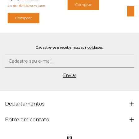
Comprar
2
x
de
R$44,50
sem juros
C
Comprar
Cadastre-se e receba nossas novidades!
Departamentos
Entre em contato