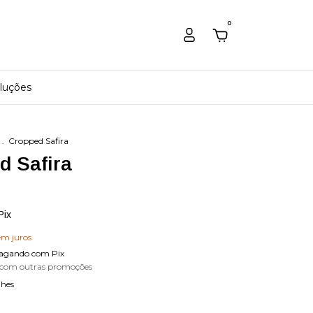
0
luções
.
Cropped Safira
d Safira
Pix
em juros
agando com Pix
 com outras promoções
lhes