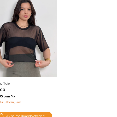
d Tule
,00
05
com
Pix
$39,50
sem juros
Avise-me quando chegar!