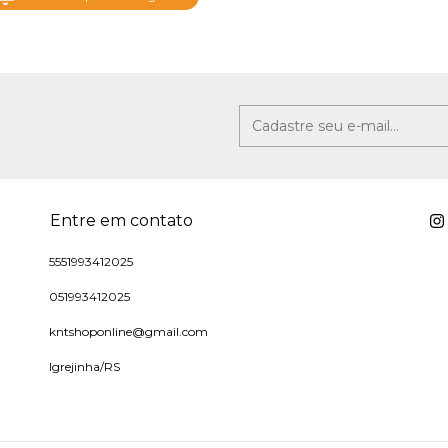
Entre em contato
5551993412025
051993412025
kntshoponline@gmail.com
Igrejinha/RS