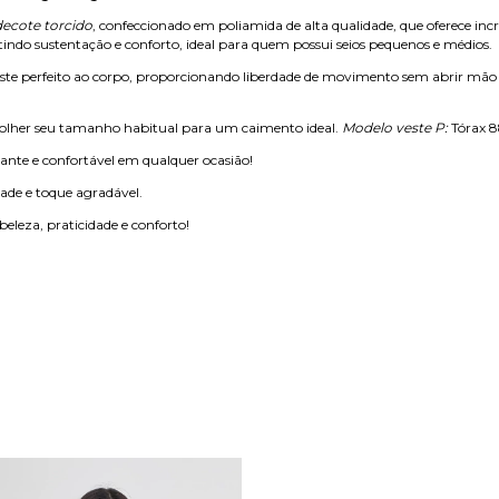
ecote torcido
, confeccionado em poliamida de alta qualidade, que oferece incrí
indo sustentação e conforto, ideal para quem possui seios pequenos e médios.
juste perfeito ao corpo, proporcionando liberdade de movimento sem abrir mão d
her seu tamanho habitual para um caimento ideal.
Modelo veste P:
Tórax 8
gante e confortável em qualquer ocasião!
ade e toque agradável.
eleza, praticidade e conforto!