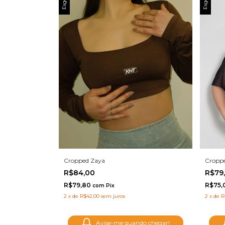
Croppe
Cropped Zaya
R$79
R$84,00
R$75,
R$79,80
com
Pix
2
x
de
R
2
x
de
R$42,00
sem juros
Avise-me quando chegar!