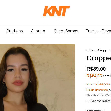
Produtos
Contato
Quem Somos
Trocas e Devo
Início
.
Cropped
Croppe
R$89,00
R$84,55
com
2
x de
R$44,50
s
5% de desconto
p
Não acumulável
Ver mais deta
Tamanho:
P