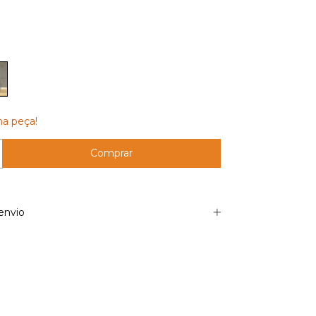
ma peça!
envio