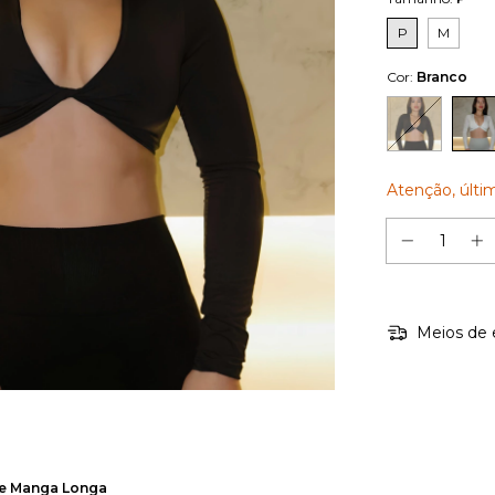
P
M
Cor:
Branco
Atenção, últi
Meios de 
de Manga Longa