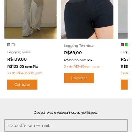
Legging Térmica
Leggi
Legging Flare
R$69,00
R$99
R$139,00
R$65,55
com
Pix
R$94
R$132,05
2
x
de
R$34,50
sem juros
com
Pix
3
x
de
R
3
x
de
R$46,33
sem juros
Comprar
C
Comprar
Cadastre-se e receba nossas novidades!