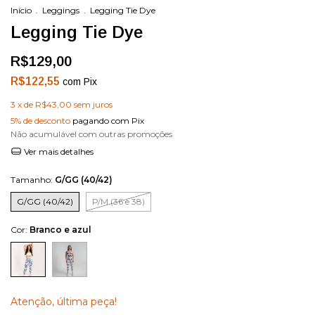
Início
.
Leggings
.
Legging Tie Dye
Legging Tie Dye
R$129,00
R$122,55
com
Pix
3
x de
R$43,00
sem juros
5% de desconto
pagando com Pix
Não acumulável com outras promoções
Ver mais detalhes
Tamanho:
G/GG (40/42)
G/GG (40/42)
P/M (36 e 38)
Cor:
Branco e azul
Atenção, última peça!