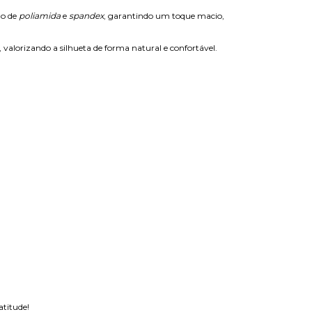
do de
poliamida
e
spandex
, garantindo um toque macio,
, valorizando a silhueta de forma natural e confortável.
atitude!