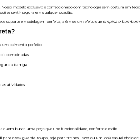
a! Nosso modelo exclusivo é confeccionado com tecnologia sem costura em teci
ocê se sentir segura em qualquer ocasião.
erece suporte e modelagem perfeita, além de um efeito que
empina o bumbum
reta?
na um caimento perfeito
tência combinadas
egura a barriga
 as atividades
 quem busca uma peça que une funcionalidade, conforto e estilo.
 para o seu guarda-roupa, seja para treinos, lazer ou um look casual cheio de 