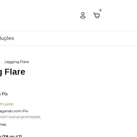
0
luções
.
Legging Flare
 Flare
m
Pix
em juros
agando com Pix
 com outras promoções
lhes
 (38 ao 42)