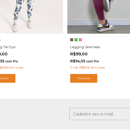
s
Legging Seamless
g Tie Dye
R$99,00
9,00
R$94,05
,55
com
Pix
com
Pix
3
x
de
R$33,00
sem juros
$43,00
sem juros
Comprar
mprar