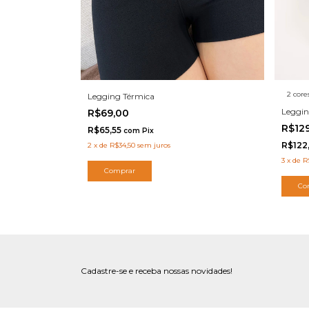
2 core
Legging Térmica
Leggin
R$69,00
R$12
R$65,55
com
Pix
R$122
2
x
de
R$34,50
sem juros
3
x
de
R
Comprar
Co
Cadastre-se e receba nossas novidades!