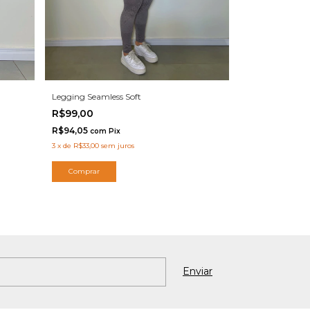
Legging Seamless Soft
R$99,00
R$94,05
com
Pix
3
x
de
R$33,00
sem juros
Comprar