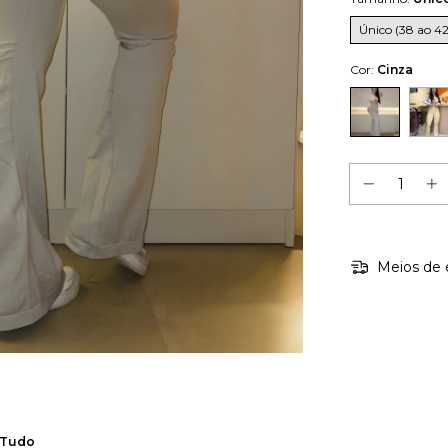
Único (38 ao 42
Cor:
Cinza
Meios de 
m Tudo