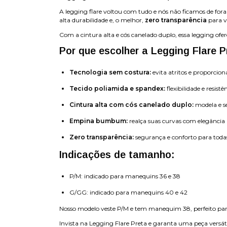
A legging flare voltou com tudo e nós não ficamos de for
alta durabilidade e, o melhor,
zero transparência
para v
Com a cintura alta e cós canelado duplo, essa legging of
Por que escolher a Legging Flare P
Tecnologia sem costura:
evita atritos e proporcio
Tecido poliamida e spandex:
flexibilidade e resis
Cintura alta com cós canelado duplo:
modela e s
Empina bumbum:
realça suas curvas com elegância
Zero transparência:
segurança e conforto para todas
Indicações de tamanho:
P/M: indicado para manequins 36 e 38
G/GG: indicado para manequins 40 e 42
Nosso modelo veste P/M e tem manequim 38, perfeito para
Invista na Legging Flare Preta e garanta uma peça versátil