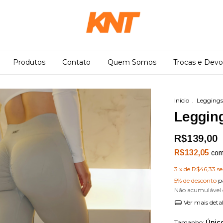
Produtos
Contato
Quem Somos
Trocas e Devo
Início
.
Leggings
Legging
R$139,00
R$132,05
co
3
x de
R$46,33
s
5% de desconto
p
Não acumulável
Ver mais deta
Tamanho:
Único