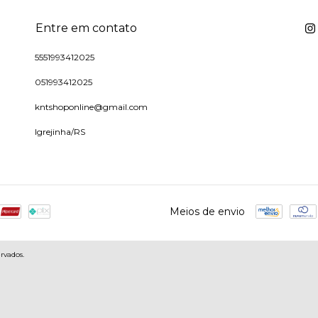
Entre em contato
5551993412025
051993412025
kntshoponline@gmail.com
Igrejinha/RS
Meios de envio
rvados.