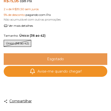
R$75,05
com
Pix
2
x de
R$39,50
sem juros
5% de desconto
pagando com Pix
Não acumulável com outras promoções
Ver mais detalhes
Tamanho:
Único (36 ao 42)
Único (36 ao 42)
Avise-me quando chegar!
Compartilhar