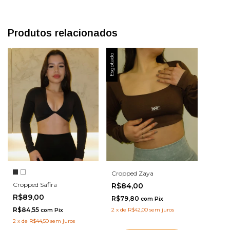
Produtos relacionados
Esgotado
Cropped Zaya
Cropped Safira
R$84,00
R$89,00
R$79,80
com
Pix
R$84,55
2
x
de
R$42,00
sem juros
com
Pix
2
x
de
R$44,50
sem juros