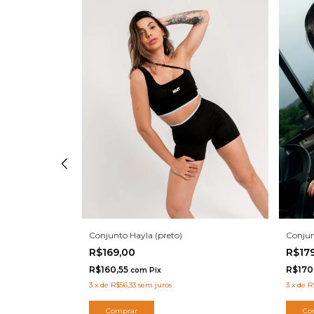
Conjunto Hayla (preto)
Conjun
R$169,00
R$17
R$160,55
R$170
com
Pix
3
x
de
R$56,33
sem juros
3
x
de
R
Comprar
Co