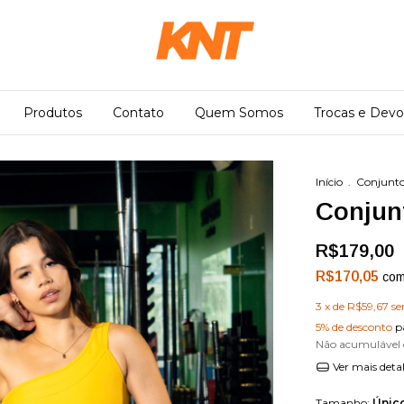
Produtos
Contato
Quem Somos
Trocas e Devo
Início
.
Conjunt
Conjun
R$179,00
R$170,05
co
3
x de
R$59,67
se
5% de desconto
p
Não acumulável
Ver mais deta
Tamanho:
Único