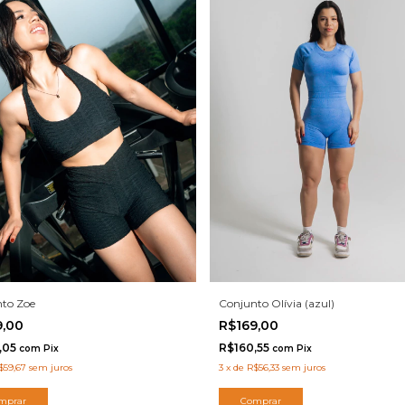
Conjunto Olívia (azul)
to Zoe
R$169,00
9,00
R$160,55
,05
com
Pix
com
Pix
3
x
de
R$56,33
sem juros
$59,67
sem juros
Comprar
mprar