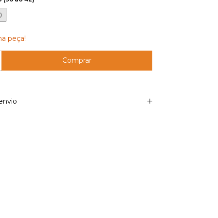
)
ma peça!
envio