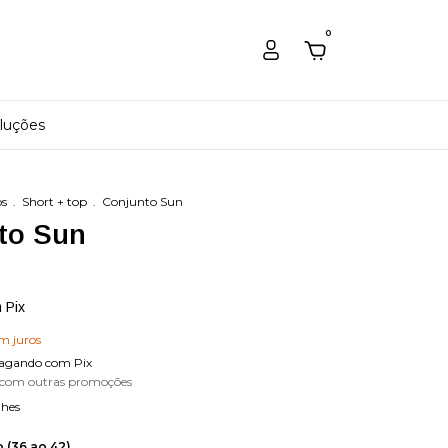
0
luções
os
.
Short + top
.
Conjunto Sun
to Sun
m
Pix
m juros
agando com Pix
 com outras promoções
lhes
 (36 ao 42)