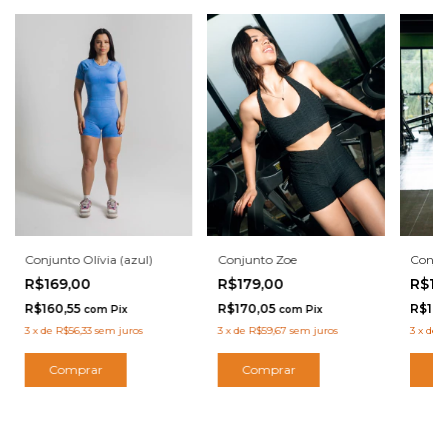
Conjunto Olívia (azul)
Conjunto Zoe
Conju
R$169,00
R$179,00
R$17
R$160,55
R$170,05
R$170
com
Pix
com
Pix
3
x
de
R$56,33
sem juros
3
x
de
R$59,67
sem juros
3
x
de
R
Comprar
Comprar
C