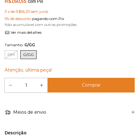
R$160,55
com
Pix
3
x de
R$56,33
sem juros
5% de desconto
pagando com Pix
Não acumulável com outras promoções
Ver mais detalhes
Tamanho:
G/GG
P/M
G/GG
Atenção, última peça!
Meios de envio
Descrição