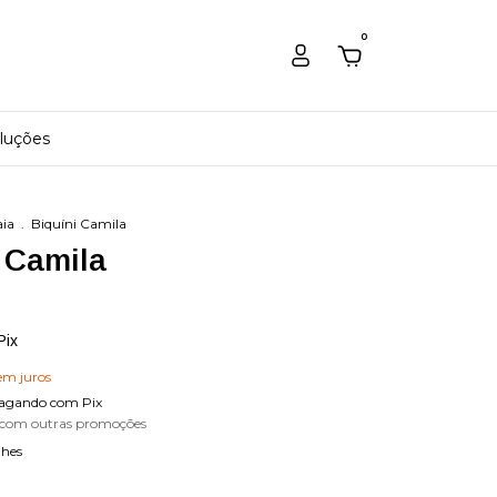
0
luções
ia
.
Biquíni Camila
 Camila
Pix
em juros
agando com Pix
 com outras promoções
lhes