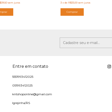
$39,50
sem juros
3
x
de
R$33,00
sem juros
mprar
Comprar
Entre em contato
5551993412025
051993412025
kntshoponline@gmail.com
Igrejinha/RS