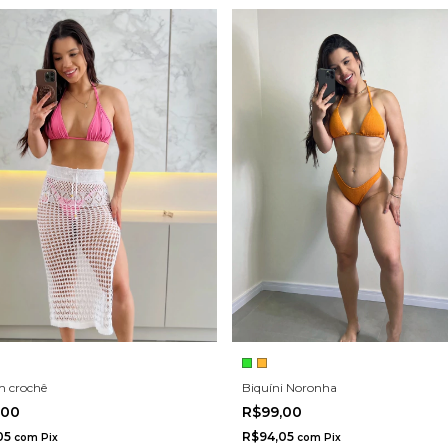
m crochê
Biquíni Noronha
,00
R$99,00
05
R$94,05
com
Pix
com
Pix