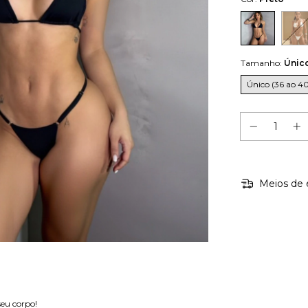
Tamanho:
Único
Único (36 ao 4
Meios de 
 seu corpo!