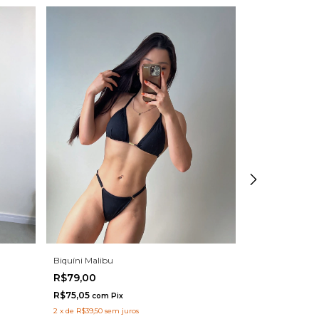
+1
Biquíni Malibu
Conjunto Santor
R$79,00
R$179,00
R$75,05
com
Pix
R$170,05
2
x
de
R$39,50
sem juros
com