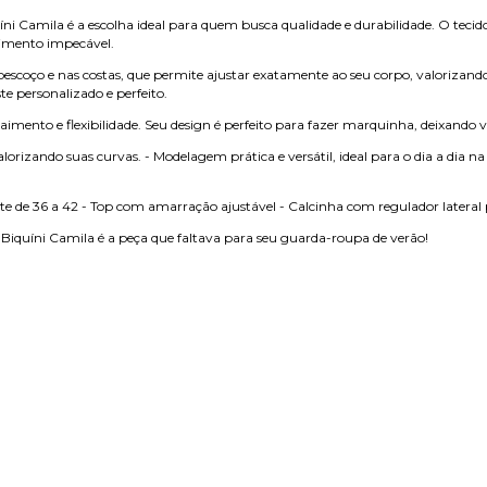
uíni Camila é a escolha ideal para quem busca qualidade e durabilidade. O teci
aimento impecável.
coço e nas costas, que permite ajustar exatamente ao seu corpo, valorizando 
e personalizado e perfeito.
mento e flexibilidade. Seu design é perfeito para fazer marquinha, deixando v
orizando suas curvas. - Modelagem prática e versátil, ideal para o dia a dia na 
te de 36 a 42 - Top com amarração ajustável - Calcinha com regulador lateral p
 Biquíni Camila é a peça que faltava para seu guarda-roupa de verão!