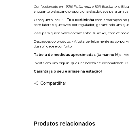
Confeccionado em
90% Poliamida
e
10% Elastano
, o Biq
enquanto o elastano proporciona elasticidade para um c
O conjunto inclui: -
Top cortininha
com amarração no pes
com laterais ajustáveis por regulador, garantindo um ajust
Ideal para quem veste do tamanho 36 ao 42, com ótimo cai
Destaques do produto: - Ajusta perfeitamente ao corpo, val
durabilidade e conforto.
Tabela de medidas aproximadas (tamanho M):
- Ves
Invista em um biquíni que une beleza e funcionalidade. O
Garanta já o seu e arrase na estação!
Compartilhar
Produtos relacionados