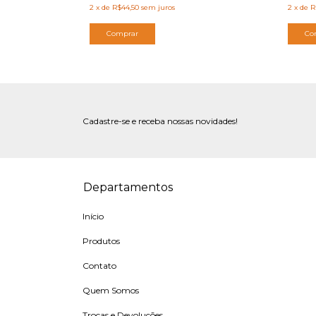
2
x
de
R
2
x
de
R$44,50
sem juros
Co
Comprar
Cadastre-se e receba nossas novidades!
Departamentos
Início
Produtos
Contato
Quem Somos
Trocas e Devoluções