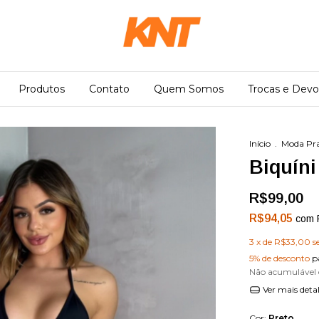
Produtos
Contato
Quem Somos
Trocas e Devo
Início
.
Moda Pra
Biquíni
R$99,00
R$94,05
com
3
x de
R$33,00
s
5% de desconto
p
Não acumulável
Ver mais deta
Cor:
Preto